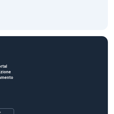
rtal
uzione
gamento