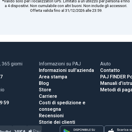
*Valido solo per i localizzatori GPS. Limitato a un utilizzo per persona e fino
a 4 dispositivi. Non cumulabile con altri buoni. Non include gli accessori.
Offerta valida fino al 31/12/2026 alle 23:59.
, 365 giorni
Informazioni su PAJ
Aiuto
Informazioni sull'azienda
Contatto
17
Area stampa
PAJ FINDER Po
Blog
Manuali d'istr
cio
Store
Metodi di pa
Carriere
99 59
Costi di spedizione e
consegna
Recensioni
Storie dei clienti