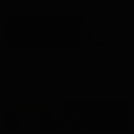
Oggetti
Valigia
Container
Zaino
Legna
Bicicletta
Strumenti
Attrezzi
Arnie
Persone