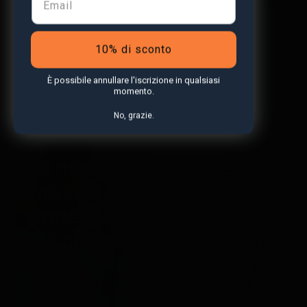
nostra sezione FAQ.
10% di sconto
Esplora le FAQ
È possibile annullare l'iscrizione in qualsiasi
momento.
No, grazie.
Da PAJ GPS, la nostra
missione è semplice.
La nostra
Creiamo localizzatori GPS
missione:
che ti aiutano a tenere
d’occhio ciò che conta di più:
proteggere
la tua auto, i tuoi cari, i tuoi
oggetti di valore. Con una
ciò che ami
tecnologia affidabile, facile
da usare e apprezzata in
tutto il mondo. Ovunque ti
porti la vita, siamo qui per
darti tranquillità.