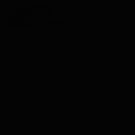
Supporto 24/7
Soluzione All-In-One
Rapido, personale e in 7
Localizzatori, SIM e app
lingue
inclusi
Affidabilità
Localizzazione live
mondiale
globale
Oltre 500.000 utenti nel
Localizzazione GPS in tempo
mondo e servizio eccellente
reale in oltre 100 paesi