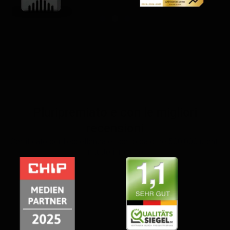
Pluripremiato e con le migliori
recensioni
Certificato per l’eccellenza e scelto da oltre 500.000 utenti
in tutto il mondo.