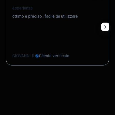
Rilevamento rimozione
Ricevi una notifica se il
esperienza
localizzatore GPS viene rimosso
ottimo e preciso , facile da utilizzare
dal veicolo.
GIOVANNI R.
Cliente verificato
Controlla tutte le recensioni