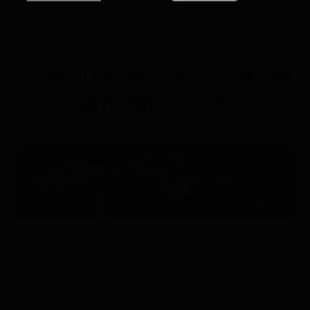
Trova il localizzatore perfetto
in pochi secondi
Usa la nostra guida rapida ai localizzatori GPS per trovare
il prodotto ideale per le tue esigenze.
Veicoli
Auto
Furgoni
Camper
Barca
Moto
Macchinari
Rimorchio
Flotta
Camion
Altro