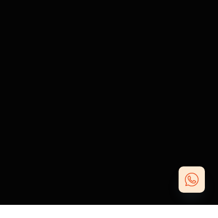
Open
chaty