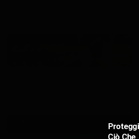
Bambini
Altro
Anziani
Animali
Cani
Gatti
Riproduci il video
2:12
Protegg
Ciò Che