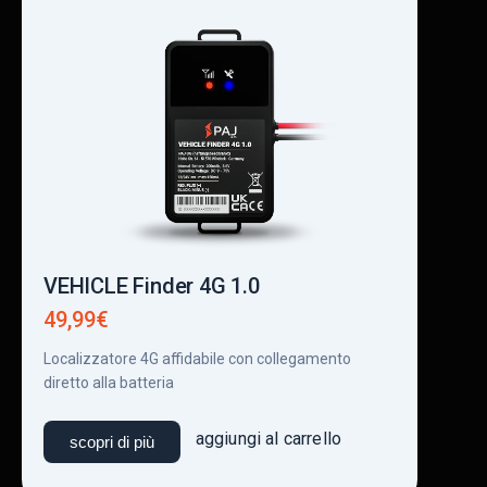
VEHICLE Finder 4G 1.0
VEHI
49,99
€
49,9
Localizzatore 4G affidabile con collegamento
Locali
diretto alla batteria
cavo p
aggiungi al carrello
scopri di più
sco