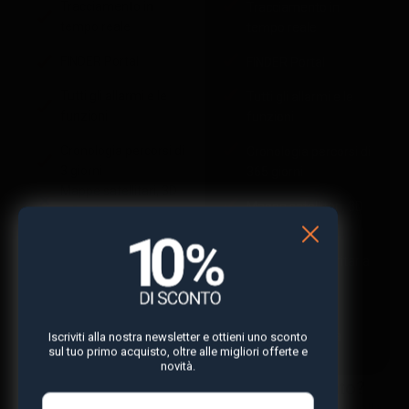
Tracciamento in
Tracciamento in
tempo reale
tempo reale
FINDER Portal
FINDER Portal
Tutti gli allarmi e le
Tutti gli allarmi e le
funzioni
funzioni
Cronologia percorsi di
Cronologia percorsi di
3 giorni
365 giorni
Mappe satellitari, 3D
Mappe satellitari, 3D
e Outdoor
e Outdoor
Assistenza prioritaria
Assistenza prioritaria
24/7
24/7
Sostituzione del
Sostituzione del
dispositivo a vita
dispositivo a vita
Iscriviti alla nostra newsletter e ottieni uno sconto
sul tuo primo acquisto, oltre alle migliori offerte e
novità.
Perché ho bisogno di un abbonamento?
Trova la risposta a questa e altre domande comuni nella