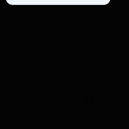
Ma non posso usare un semplice
tracker Bluetooth?
Ti capiamo. A prima vista i tag Bluetooth sembrano
simili ai localizzatori GPS.
Ma se cerchi vera sicurezza e tracciamento in tempo
reale, il localizzatore GPS è su un altro livello. Ecco
perché:
Funziona ovunque