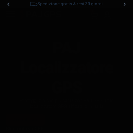
Spedizione gratis & resi 30 giorni
0
PAJ
Localizzatore
GPS
Proteggi ciò che più conta con PAJ GPS.Il tuo
localizzatore GPS affidabile in Italia
Acquista ora!
Bluetooth vs GPS