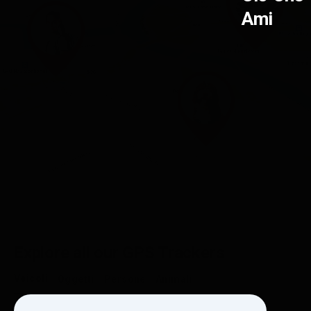
Ami
Explore all our GPS Trackers
Veicoli
Oggetti
Persone
Animali