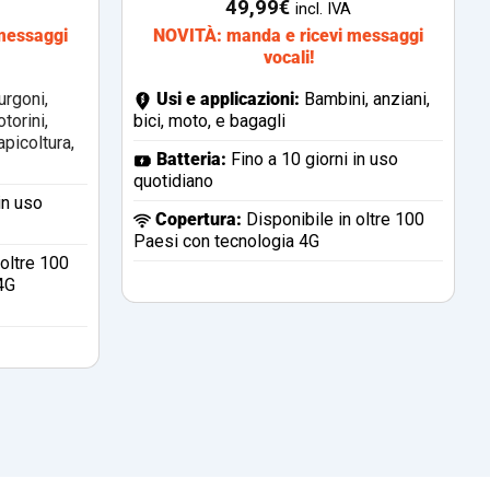
49,99
€
incl. IVA
messaggi
NOVITÀ: manda e ricevi messaggi
vocali!
urgoni,
Usi e applicazioni:
Bambini, anziani,
torini,
bici, moto, e bagagli
apicoltura,
Batteria:
Fino a 10 giorni in uso
quotidiano
in uso
Copertura
:
Disponibile in oltre 100
Paesi con tecnologia 4G
 oltre 100
4G