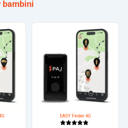
r bambini
4G
EASY Finder 4G