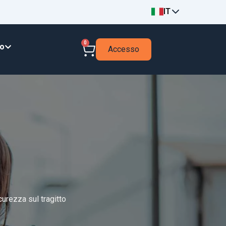
IT
0
to
Accesso
curezza sul tragitto