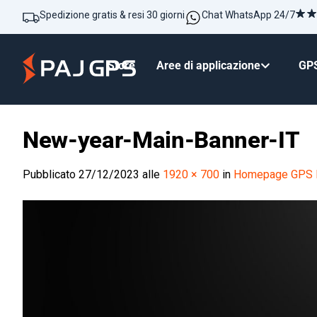
Spedizione gratis & resi 30 giorni
Chat WhatsApp 24/7
Store
Aree di applicazione
GPS
New-year-Main-Banner-IT
Pubblicato
27/12/2023
alle
1920 × 700
in
Homepage GPS 