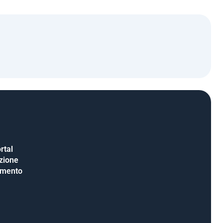
rtal
uzione
amento