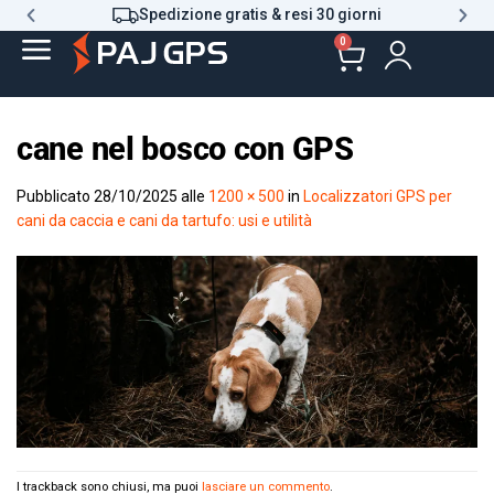
Spedizione gratis & resi 30 giorni
0
cane nel bosco con GPS
Pubblicato
28/10/2025
alle
1200 × 500
in
Localizzatori GPS per
cani da caccia e cani da tartufo: usi e utilità
I trackback sono chiusi, ma puoi
lasciare un commento
.