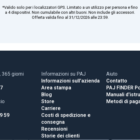
*Valido solo per i localizzatori GPS. Limitato a un utilizzo per persona e fino
a 4 dispositivi. Non cumulabile con altri buoni. Non include gli accessori.
Offerta valida fino al 31/12/2026 alle 23:59.
, 365 giorni
Informazioni su PAJ
Aiuto
Informazioni sull'azienda
Contatto
17
Area stampa
PAJ FINDER Po
Blog
Manuali d'istr
cio
Store
Metodi di pa
Carriere
99 59
Costi di spedizione e
consegna
Recensioni
Storie dei clienti