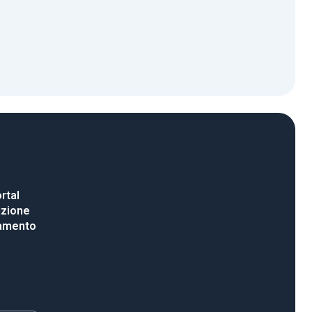
rtal
uzione
gamento