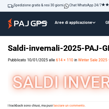
Spedizione gratis & resi 30 giorni
Chat WhatsApp 24/7
Store
Aree di applicazione
GP
Saldi-invernali-2025-PAJ-
Pubblicato
10/01/2025
alle
614 × 110
in
Winter Sale 2025
I trackback sono chiusi, ma puoi
lasciare un commento
.