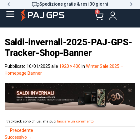
Spedizione gratis & resi 30 giorni
0
Saldi-invernali-2025-PAJ-GPS-
Tracker-Shop-Banner
Pubblicato
10/01/2025
alle
1920 × 400
in
Winter Sale 2025 –
Homepage Banner
I trackback sono chiusi, ma puoi
lasciare un commento
.
←
Precedente
Successivo
→