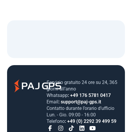
Servizio gratuito 24 ore su 24, 365
giorni all’anno
Whatsapp
: +49 176 5781 0417
Email
: support@paj-gps.it
Contatto durante l’orario d’ufficio
Lun. - Gio. 09:00 - 16:00
Telefono
: +49 (0) 2292 39 499 59