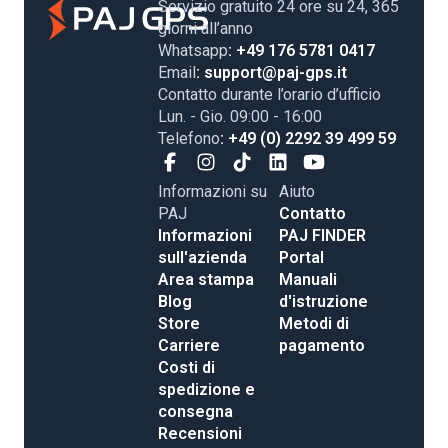
Servizio gratuito 24 ore su 24, 365
giorni all’anno
Whatsapp
: +49 176 5781 0417
Email
: support@paj-gps.it
Contatto durante l’orario d’ufficio
Lun. - Gio. 09:00 - 16:00
Telefono
: +49 (0) 2292 39 499 59
Informazioni su
Aiuto
PAJ
Contatto
Informazioni
PAJ FINDER
sull'azienda
Portal
Area stampa
Manuali
Blog
d'istruzione
Store
Metodi di
Carriere
pagamento
Costi di
spedizione e
consegna
Recensioni