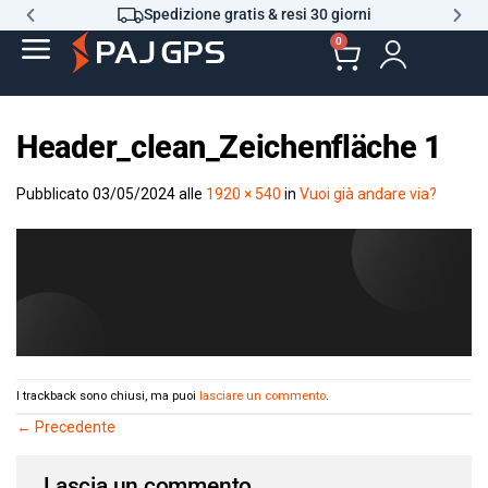
Spedizione gratis & resi 30 giorni
0
Header_clean_Zeichenfläche 1
Pubblicato
03/05/2024
alle
1920 × 540
in
Vuoi già andare via?
I trackback sono chiusi, ma puoi
lasciare un commento
.
←
Precedente
Lascia un commento