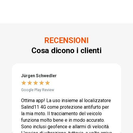
RECENSIONI
Cosa dicono i clienti
Jürgen Schwedler
g
★
★
★
★
★
Google Play Review
A
Ottima app! La uso insieme al localizzatore
U
Salind11 4G come protezione antifurto per
i
la mia moto. Il tracciamento del veicolo
c
funziona molto bene e in modo accurato.
Sono inclusi geofence e allarmi di velocità.