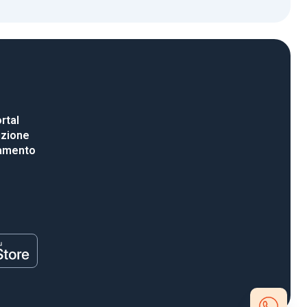
rtal
uzione
gamento