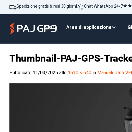
Spedizione gratis & resi 30 giorni
Chat WhatsApp 24/7
Store
Aree di applicazione
GP
Thumbnail-PAJ-GPS-Track
Pubblicato
11/03/2025
alle
1610 × 640
in
Manuale Uso VEH