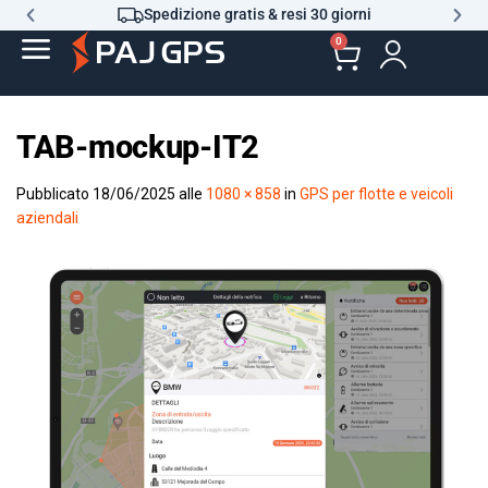
Spedizione gratis & resi 30 giorni
0
TAB-mockup-IT2
Pubblicato
18/06/2025
alle
1080 × 858
in
GPS per flotte e veicoli
aziendali