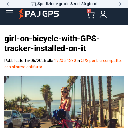
Spedizione gratis & resi 30 giorni
0
girl-on-bicycle-with-GPS-
tracker-installed-on-it
Pubblicato
16/06/2026
alle
1920 × 1280
in
GPS per bici compatto,
con allarme antifurto