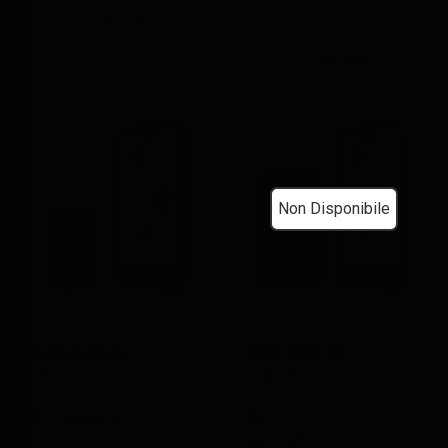
Confronta
Confronta
Non Disponibile
PEOPLE Finder 4G
ALLROUND Finder 2.0
29,99
€
29,99
€
incl. IVA
incl. IVA
Usi e applicazioni:
Usi e
Bambini e anziani
applicazioni:
Autoveicoli,