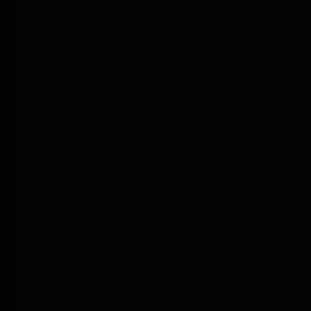
Usi e applicazioni
:
Veicoli, barche, container.
Batteria:
Autonomia
illimitata grazie alla ricarica
solare.
Copertura:
In oltre 100
Paesi con tecnologia 4G.
Confronta
10% sul tuo prossimo acquisto🛒