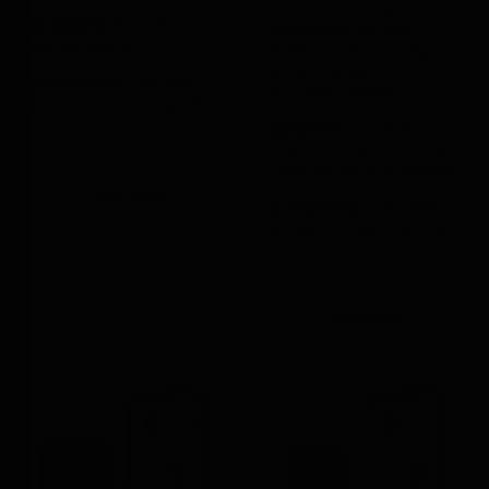
moto, biciclette, apicoltura,
Batteria:
Fino a 5 giorni in
equitazione, bambini,
uso quotidiano
anziani, contenitori, legno,
attrezzi da giardino,
Copertura
:
In 40 paesi
strumenti e bagagli.
europei con tecnologia 4G.
Batteria
:
Fino a 20 giorni
di funzionamento continuo
e fino a 60 giorni in standby.
Confronta
Copertura
:
In 40 paesi
europei con tecnologia 2G.
Confronta