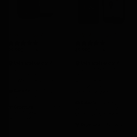
POWER Finder 4G
COMPACT Finder 4G
99,99
€
49,99
€
incl. IVA
incl. IVA
Usi e applicazioni:
Auto,
Usi e applicazioni:
Auto,
furgoni, moto, barche,
furgoni, caravan e camper,
rimorchi, legname,
camion e rimorchi, moto,
attrezzature, apicoltura
scooter, bagagli,
equitazione, apicoltura,
Batteria:
Fino a 60 giorni
bambini e anziani
in uso quotidiano
Batteria:
Fino a 7 giorni in
Copertura:
Disponibile in
uso continuo e fino a 20
oltre 100 Paesi con
giorni in uso quotidiano
tecnologia 4G
Copertura
:
In 40 paesi
europei con tecnologia 4G.