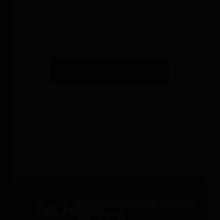
Iscriviti alla nostra newsletter e ricevi uno sconto* sul tuo
prossimo acquisto.
Registrazione alla newsletter
*Valido solo per i localizzatori GPS. Limitato a un utilizzo
per persona e fino a 4 dispositivi. Non cumulabile con altri
buoni. Non include gli accessori. Offerta valida fino al
31/12/2026 alle 23:59.
Servizio gratuito 24 ore su 24, 365
giorni all’anno