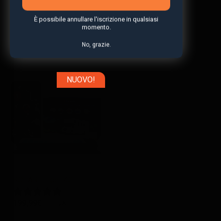
tecnologia 4G avanzata.
Confronta
È possibile annullare l'iscrizione in qualsiasi
momento.
No, grazie.
Confronta
NUOVO!
SOLAR Finder 4G
199,99
€
incl. IVA