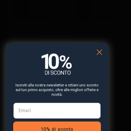
ALLROUND Finder 4G
EASY Finder 4G
64,99
€
49,99
€
incl. IVA
incl. IVA
NOVITÀ: manda e ricevi
NOVITÀ: manda e ricevi
messaggi vocali!
messaggi vocali!
Usi e applicazioni:
Auto,
Usi e applicazioni:
furgoni, servizi di consegna,
Bambini, anziani, bici, moto,
moto, motorini, quad,
e bagagli
Iscriviti alla nostra newsletter e ottieni uno sconto
attrezzature, legname,
sul tuo primo acquisto, oltre alle migliori offerte e
Batteria:
Fino a 10 giorni
apicoltura, equitazione e
novità.
in uso quotidiano
bagagli
Copertura
:
Disponibile in
Batteria:
Fino a 20 giorni
oltre 100 Paesi con
in uso continuo
tecnologia 4G
Copertura
:
Disponibile in
10% di sconto
oltre 100 Paesi grazie alla