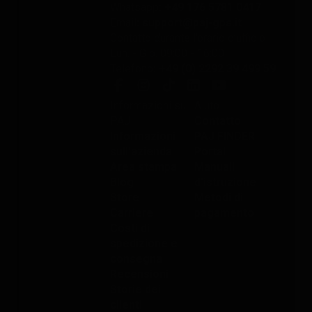
Whatsapp
: +49 176 5781 0417
Email
: support@paj-gps.it
Contatto durante l’orario d’ufficio
Lun. - Gio. 09:00 - 16:00
Telefono
: +49 (0) 2292 39 499 59
Informazioni su
Aiuto
PAJ
Contatto
Informazioni
PAJ FINDER
sull'azienda
Portal
Area stampa
Manuali
Blog
d'istruzione
Store
Metodi di
Carriere
pagamento
Costi di
spedizione e
consegna
Recensioni
Storie dei
clienti