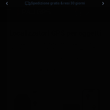
Spedizione gratis & resi 30 giorni
0
Localizzatori GPS per oggetti
Proteggi e monitora bagagli, zaini, oggetti preziosi,
attrezzature con i dispositivi GPS per oggetti PAJ.
Home
»
Localizzatore GPS Oggetti
Filtri prodotto