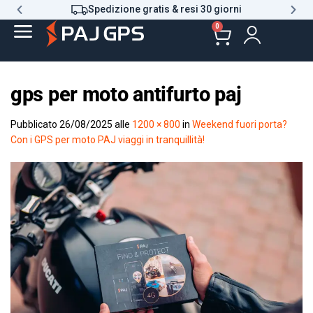
Spedizione gratis & resi 30 giorni
0
gps per moto antifurto paj
Pubblicato
26/08/2025
alle
1200 × 800
in
Weekend fuori porta?
Con i GPS per moto PAJ viaggi in tranquillità!