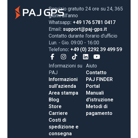
Servizio gratuito 24 ore su 24, 365
giorni all’anno
Whatsapp
: +49 176 5781 0417
Email
: support@paj-gps.it
Contatto durante l’orario d’ufficio
Lun. - Gio. 09:00 - 16:00
Telefono
: +49 (0) 2292 39 499 59
Informazioni su
Aiuto
PAJ
Contatto
Informazioni
PAJ FINDER
sull'azienda
Portal
Area stampa
Manuali
Blog
d'istruzione
Store
Metodi di
Carriere
pagamento
Costi di
spedizione e
consegna