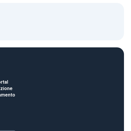
rtal
uzione
gamento