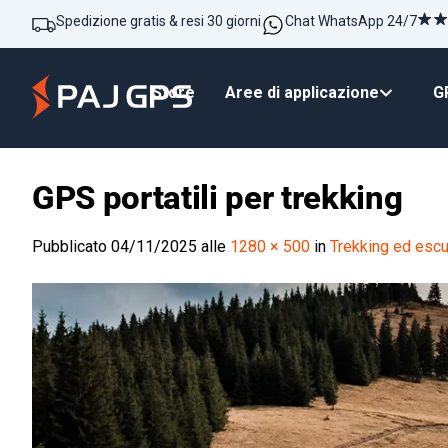
Spedizione gratis & resi 30 giorni
Chat WhatsApp 24/7
Store
Aree di applicazione
GP
GPS portatili per trekking
Pubblicato
04/11/2025
alle
1280 × 500
in
Trekking ed escur