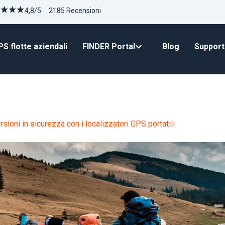
4,8/5 2185 Recensioni
S flotte aziendali
FINDER Portal
Blog
Suppor
sioni in sicurezza con i localizzatori GPS portatili