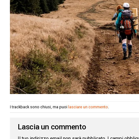
I trackback sono chiusi, ma puoi
lasciare un commento
.
Lascia un commento
Il tuo indirizzo email non sarà pubblicato.
I campi obblig