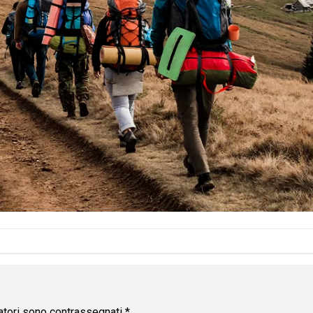
atori sono contrassegnati
*