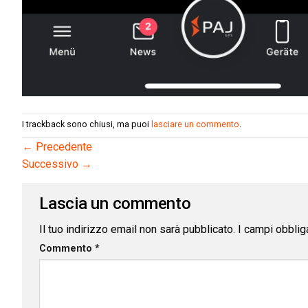
I trackback sono chiusi, ma puoi
lasciare un commento
.
←
Precedente
Successivo
→
Lascia un commento
Il tuo indirizzo email non sarà pubblicato.
I campi obblig
Commento
*