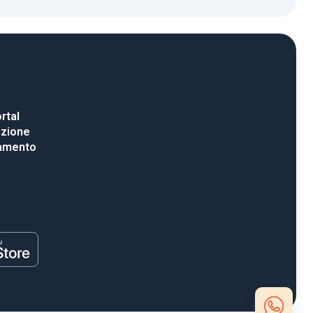
rtal
uzione
gamento