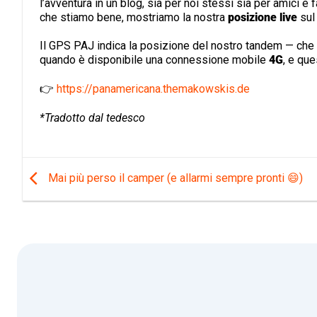
l’avventura in un blog, sia per noi stessi sia per amici e
che stiamo bene, mostriamo la nostra
posizione live
sul
Il GPS PAJ indica la posizione del nostro tandem — che n
quando è disponibile una connessione mobile
4G
, e qu
👉
https://panamericana.themakowskis.de
*Tradotto dal tedesco
Mai più perso il camper (e allarmi sempre pronti 😄)