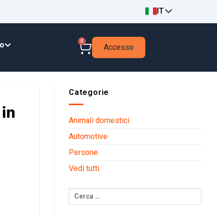
IT
0
to
Accesso
Categorie
 in
Animali domestici
Automotive
Persone
Vedi tutti