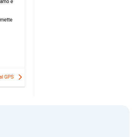
viamo e
smette
 al GPS