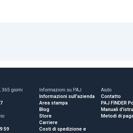
, 365 giorni
Informazioni su PAJ
Aiuto
Informazioni sull'azienda
Contatto
17
Area stampa
PAJ FINDER Po
Blog
Manuali d'istr
cio
Store
Metodi di pa
Carriere
99 59
Costi di spedizione e