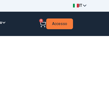
IT
0
to
Accesso