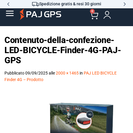
Spedizione gratis & resi 30 giorni
0
Contenuto-della-confezione-
LED-BICYCLE-Finder-4G-PAJ-
GPS
Pubblicato
09/09/2025
alle
2000 × 1465
in
PAJ LED BICYCLE
Finder 4G – Prodotto