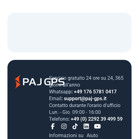
Servizio gratuito 24 ore su 24, 365
giorni all’anno
Whatsapp
: +49 176 5781 0417
Email
: support@paj-gps.it
Contatto durante l’orario d’ufficio
Lun. - Gio. 09:00 - 16:00
Telefono
: +49 (0) 2292 39 499 59
Informazioni su
Aiuto