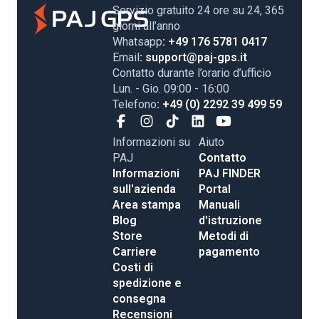
Servizio gratuito 24 ore su 24, 365
giorni all’anno
Whatsapp
: +49 176 5781 0417
Email
: support@paj-gps.it
Contatto durante l’orario d’ufficio
Lun. - Gio. 09:00 - 16:00
Telefono
: +49 (0) 2292 39 499 59
Informazioni su
Aiuto
PAJ
Contatto
Informazioni
PAJ FINDER
sull'azienda
Portal
Area stampa
Manuali
Blog
d'istruzione
Store
Metodi di
Carriere
pagamento
Costi di
spedizione e
consegna
Recensioni