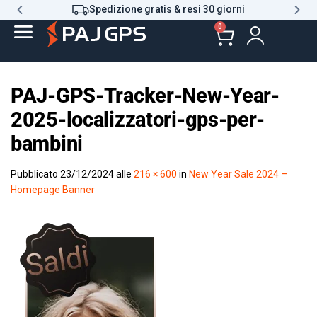
Spedizione gratis & resi 30 giorni
0
PAJ-GPS-Tracker-New-Year-
2025-localizzatori-gps-per-
bambini
Pubblicato
23/12/2024
alle
216 × 600
in
New Year Sale 2024 –
Homepage Banner