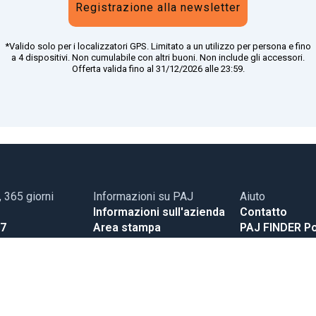
Registrazione alla newsletter
*Valido solo per i localizzatori GPS. Limitato a un utilizzo per persona e fino
a 4 dispositivi. Non cumulabile con altri buoni. Non include gli accessori.
Offerta valida fino al 31/12/2026 alle 23:59.
, 365 giorni
Informazioni su PAJ
Aiuto
Informazioni sull'azienda
Contatto
17
Area stampa
PAJ FINDER Po
Blog
Manuali d'istr
cio
Store
Metodi di pa
Carriere
99 59
Costi di spedizione e
consegna