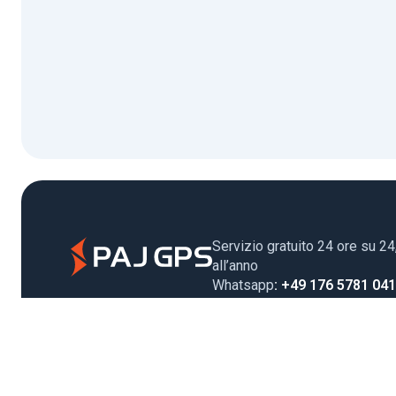
Servizio gratuito 24 ore su 24
all’anno
Whatsapp
: +49 176 5781 04
Email
: support@paj-gps.it
Contatto durante l’orario d’uffi
Lun. - Gio. 09:00 - 16:00
Telefono
: +49 (0) 2292 39 4