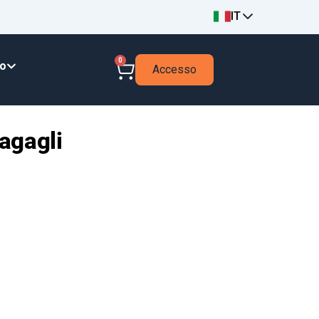
IT
0
to
Accesso
agagli