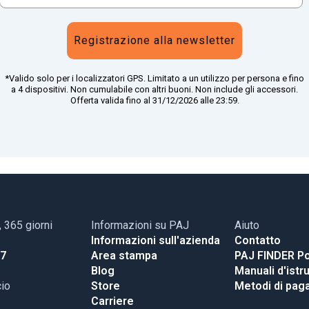
Registrazione alla newsletter
*Valido solo per i localizzatori GPS. Limitato a un utilizzo per persona e fino
a 4 dispositivi. Non cumulabile con altri buoni. Non include gli accessori.
Offerta valida fino al 31/12/2026 alle 23:59.
, 365 giorni
Informazioni su PAJ
Aiuto
Informazioni sull'azienda
Contatto
17
Area stampa
PAJ FINDER Po
Blog
Manuali d'istr
cio
Store
Metodi di pa
Carriere