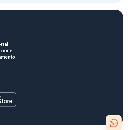
rtal
uzione
gamento