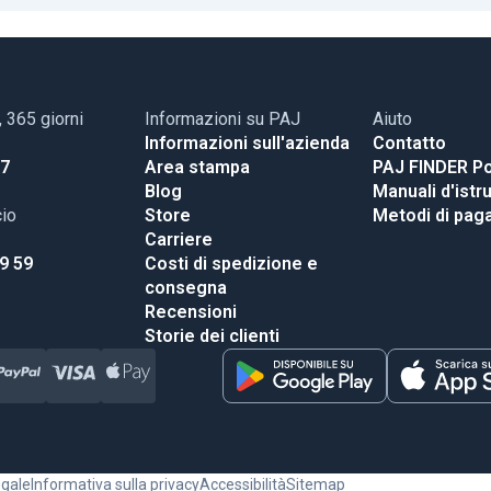
, 365 giorni
Informazioni su PAJ
Aiuto
Informazioni sull'azienda
Contatto
17
Area stampa
PAJ FINDER Po
Blog
Manuali d'istr
cio
Store
Metodi di pa
Carriere
99 59
Costi di spedizione e
consegna
Recensioni
Storie dei clienti
egale
Informativa sulla privacy
Accessibilità
Sitemap