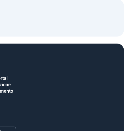
rtal
uzione
amento