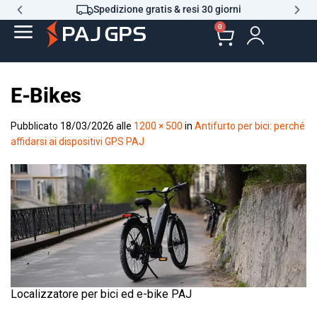
Spedizione gratis & resi 30 giorni
0
E-Bikes
Pubblicato
18/03/2026
alle
1200 × 500
in
Antifurto per bici: perché
affidarsi ai dispositivi GPS PAJ
Localizzatore per bici ed e-bike PAJ