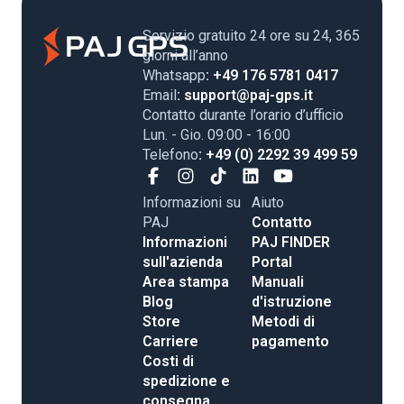
Servizio gratuito 24 ore su 24, 365
giorni all’anno
Whatsapp
: +49 176 5781 0417
Email
: support@paj-gps.it
Contatto durante l’orario d’ufficio
Lun. - Gio. 09:00 - 16:00
Telefono
: +49 (0) 2292 39 499 59
Informazioni su
Aiuto
PAJ
Contatto
Informazioni
PAJ FINDER
sull'azienda
Portal
Area stampa
Manuali
Blog
d'istruzione
Store
Metodi di
Carriere
pagamento
Costi di
spedizione e
consegna