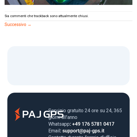
Sia commenti che trackback sono attualmente chiusi.
Successivo
→
Servizio gratuito 24 ore su 24, 365
giorni all’anno
Whatsapp
: +49 176 5781 0417
Email
: support@paj-gps.it