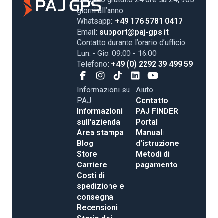
giorni all’anno
Whatsapp
: +49 176 5781 0417
Email
: support@paj-gps.it
Contatto durante l’orario d’ufficio
Lun. - Gio. 09:00 - 16:00
Telefono
: +49 (0) 2292 39 499 59
Informazioni su
Aiuto
PAJ
Contatto
Informazioni
PAJ FINDER
sull'azienda
Portal
Area stampa
Manuali
Blog
d'istruzione
Store
Metodi di
Carriere
pagamento
Costi di
spedizione e
consegna
Recensioni