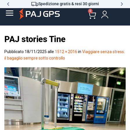
Spedizione gratis & resi 30 giorni
0
PAJ stories Tine
Pubblicato
18/11/2025
alle
1512 × 2016
in
Viaggiare senza stress:
il bagaglio sempre sotto controllo