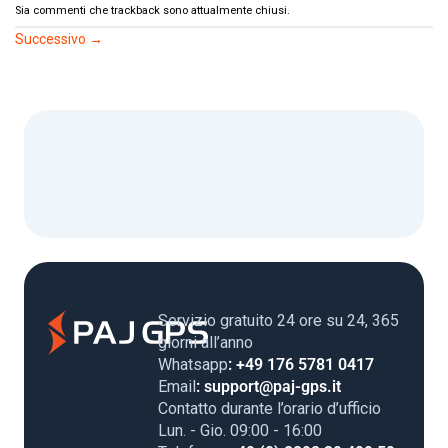
Sia commenti che trackback sono attualmente chiusi.
Successivo
→
Servizio gratuito 24 ore su 24, 365
giorni all’anno
Whatsapp
: +49 176 5781 0417
Email
: support@paj-gps.it
Contatto durante l’orario d’ufficio
Lun. - Gio. 09:00 - 16:00