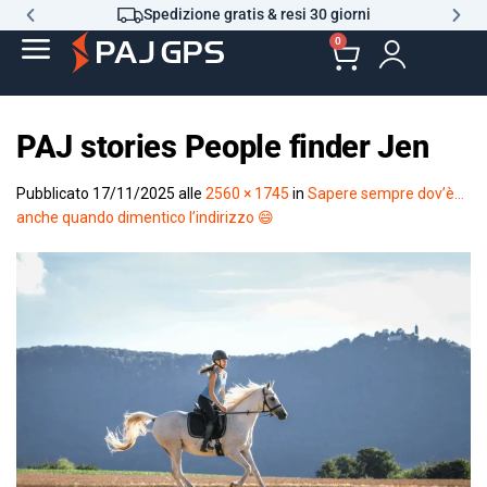
Spedizione gratis & resi 30 giorni
0
PAJ stories People finder Jen
Pubblicato
17/11/2025
alle
2560 × 1745
in
Sapere sempre dov’è…
anche quando dimentico l’indirizzo 😄