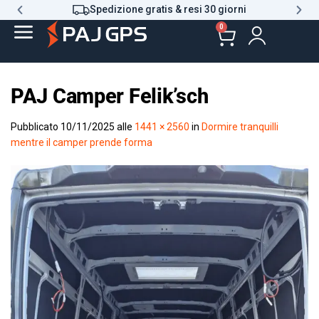
Spedizione gratis & resi 30 giorni
0
PAJ Camper Felik’sch
Pubblicato
10/11/2025
alle
1441 × 2560
in
Dormire tranquilli
mentre il camper prende forma