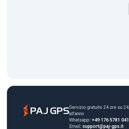
Servizio gratuito 24 ore su 24
all’anno
Whatsapp
: +49 176 5781 04
Email
: support@paj-gps.it