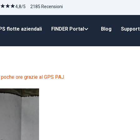
4,8/5 2185 Recensioni
S flotte aziendali
FINDER Portal
Blog
Suppor
in poche ore grazie al GPS PAJ