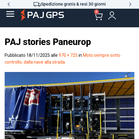
Spedizione gratis & resi 30 giorni
0
PAJ stories Paneurop
Pubblicato
18/11/2025
alle
970 × 725
in
Moto sempre sotto
controllo, dalla nave alla strada