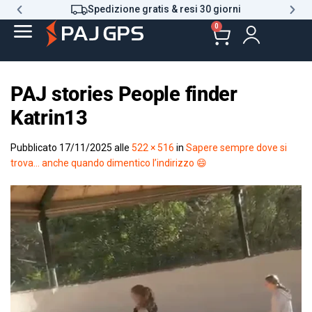
Spedizione gratis & resi 30 giorni
0
PAJ stories People finder
Katrin13
Pubblicato
17/11/2025
alle
522 × 516
in
Sapere sempre dove si
trova… anche quando dimentico l’indirizzo 😄