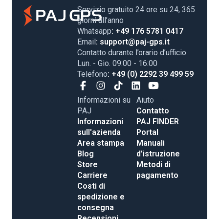
Servizio gratuito 24 ore su 24, 365
giorni all’anno
Whatsapp
: +49 176 5781 0417
Email
: support@paj-gps.it
Contatto durante l’orario d’ufficio
Lun. - Gio. 09:00 - 16:00
Telefono
: +49 (0) 2292 39 499 59
Informazioni su
Aiuto
PAJ
Contatto
Informazioni
PAJ FINDER
sull'azienda
Portal
Area stampa
Manuali
Blog
d'istruzione
Store
Metodi di
Carriere
pagamento
Costi di
spedizione e
consegna
Recensioni