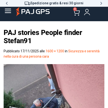
Spedizione gratis & resi 30 giorni
0
PAJ stories People finder
Stefan91
Pubblicato
17/11/2025
alle
1600 × 1200
in
Sicurezza e serenità
nella cura di una persona cara